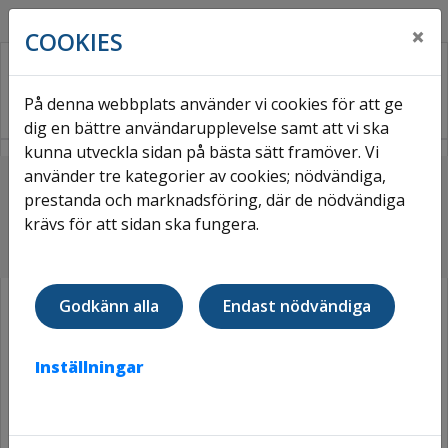
×
COOKIES
På denna webbplats använder vi cookies för att ge
dig en bättre användarupplevelse samt att vi ska
kunna utveckla sidan på bästa sätt framöver. Vi
använder tre kategorier av cookies; nödvändiga,
Hem
För hyresgäster
Bo hos Väsbyhem
prestanda och marknadsföring, där de nödvändiga
Trivsel och trygghet
Orolig för din granne?
krävs för att sidan ska fungera.
OROLIG FÖR DIN GRANNE?
Godkänn alla
Endast nödvändiga
Väsbyhem har tagit beslut om att lyfta
Inställningar
frågan kring våld i nära relation och att
arbeta mer strukturerat och långsiktigt