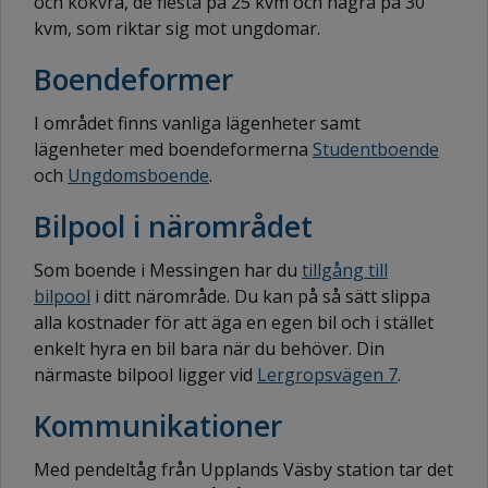
och kokvrå, de flesta på 25 kvm och några på 30
kvm, som riktar sig mot ungdomar.
Boendeformer
I området finns vanliga lägenheter samt
lägenheter med boendeformerna
Studentboende
och
Ungdomsboende
.
Bilpool i närområdet
Som boende i Messingen har du
tillgång till
bilpool
i ditt närområde. Du kan på så sätt slippa
alla kostnader för att äga en egen bil och i stället
enkelt hyra en bil bara när du behöver. Din
närmaste bilpool ligger vid
Lergropsvägen 7
.
Kommunikationer
Med pendeltåg från Upplands Väsby station tar det