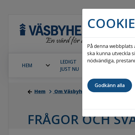
COOKIE
På denna webbplats a
ska kunna utveckla si
nödvändiga, prestand
LEDIGT
HEM
OMRÅDE
JUST NU
Godkänn alla
Hem
Om Väsbyhem
Upphandlinga
FRÅGOR OCH SV