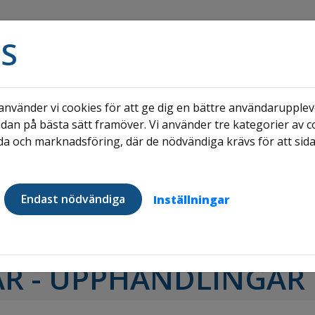
S
nvänder vi cookies för att ge dig en bättre användaruppleve
dan på bästa sätt framöver. Vi använder tre kategorier av c
a och marknadsföring, där de nödvändiga krävs för att sid
FÖR
N
NYPRODUKTION
HYRESGÄSTER
Endast nödvändiga
Inställningar
r
Frågor och svar - upphandlingar
AR - UPPHANDLINGAR