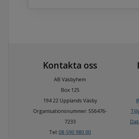
Kontakta oss
AB Väsbyhem
Box 125
194 22 Upplands Väsby
W
Organisationsnummer: 556476-
Til
7233
Dat
Tel:
08-590 980 00