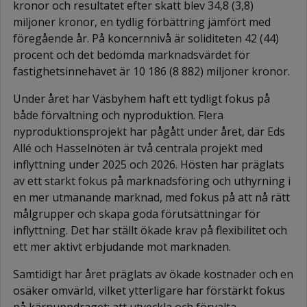
kronor och resultatet efter skatt blev 34,8 (3,8)
miljoner kronor, en tydlig förbättring jämfört med
föregående år. På koncernnivå är soliditeten 42 (44)
procent och det bedömda marknadsvärdet för
fastighetsinnehavet är 10 186 (8 882) miljoner kronor.
Under året har Väsbyhem haft ett tydligt fokus på
både förvaltning och nyproduktion. Flera
nyproduktionsprojekt har pågått under året, där Eds
Allé och Hasselnöten är två centrala projekt med
inflyttning under 2025 och 2026. Hösten har präglats
av ett starkt fokus på marknadsföring och uthyrning i
en mer utmanande marknad, med fokus på att nå rätt
målgrupper och skapa goda förutsättningar för
inflyttning. Det har ställt ökade krav på flexibilitet och
ett mer aktivt erbjudande mot marknaden.
Samtidigt har året präglats av ökade kostnader och en
osäker omvärld, vilket ytterligare har förstärkt fokus
på kärnuppdraget: att utveckla och förvalta