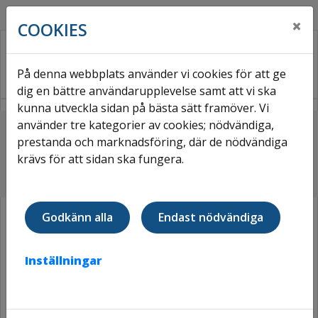
×
COOKIES
På denna webbplats använder vi cookies för att ge
dig en bättre användarupplevelse samt att vi ska
kunna utveckla sidan på bästa sätt framöver. Vi
använder tre kategorier av cookies; nödvändiga,
Hem
Om Väsbyhem
Nyhetsarkiv
prestanda och marknadsföring, där de nödvändiga
Väsbyhem summerar 2025
krävs för att sidan ska fungera.
VÄSBYHEM SUMMERAR 2025
Godkänn alla
Endast nödvändiga
Inställningar