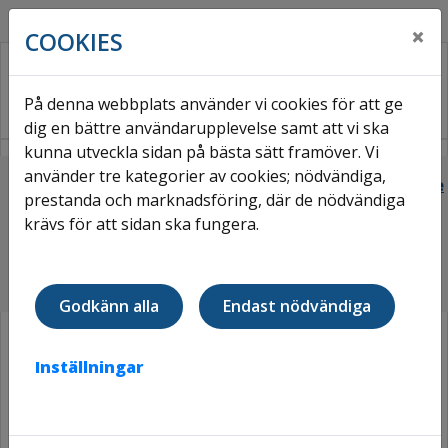
×
COOKIES
På denna webbplats använder vi cookies för att ge
dig en bättre användarupplevelse samt att vi ska
kunna utveckla sidan på bästa sätt framöver. Vi
använder tre kategorier av cookies; nödvändiga,
Hem
Om Väsbyhem
Vårt hållbarhetsarbete
prestanda och marknadsföring, där de nödvändiga
Hållbarhetsrapport och intressenter
krävs för att sidan ska fungera.
HÅLLBARHETSRAPPORT OCH
INTRESSENTER
Godkänn alla
Endast nödvändiga
Inställningar
Transparens bygger förtroende. Därför
redovisar vi öppet vårt