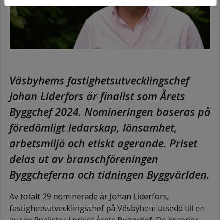
Väsbyhems fastighetsutvecklingschef
Johan Liderfors är finalist som Årets
Byggchef 2024. Nomineringen baseras på
föredömligt ledarskap, lönsamhet,
arbetsmiljö och etiskt agerande. Priset
delas ut av branschföreningen
Byggcheferna och tidningen Byggvärlden.
Av totalt 29 nominerade är Johan Liderfors,
fastighetsutvecklingschef på Väsbyhem utsedd till en
av sex finalister i priset Årets Byggchef. De kriterier