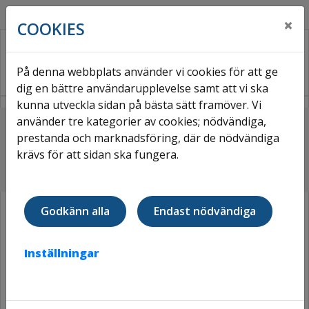
×
COOKIES
På denna webbplats använder vi cookies för att ge
dig en bättre användarupplevelse samt att vi ska
kunna utveckla sidan på bästa sätt framöver. Vi
använder tre kategorier av cookies; nödvändiga,
Hem
Om Väsbyhem
Nyhetsarkiv
prestanda och marknadsföring, där de nödvändiga
Finalist som Årets Byggchef
krävs för att sidan ska fungera.
FINALIST SOM ÅRETS BYGGCHEF
Godkänn alla
Endast nödvändiga
Inställningar