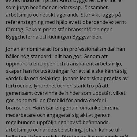
som juryn bedömer är ledarskap, lönsamhet,
arbetsmiljö och etiskt agerande. Stor vikt läggs på
referenstagning med hjälp av ett oberoende externt
företag. Bakom priset står branschföreningen
Byggcheferna och tidningen Byggvärlden.
Johan är nominerad för sin professionalism där han
håller hög standard i allt han gör. Genom att
uppmuntra en öppen och transparent arbetsmiljö,
skapar han förutsättningar för att alla ska känna sig
värdefulla och delaktiga. Johans ledarskap präglas av
förtroende, lyhördhet och en stark tro på att
gemensamt övervinna de hinder som uppstår, vilket
gör honom till en förebild för andra chefer i
branschen. Han visar en genuin omtanke om sina
medarbetare och engagerar sig aktivt genom
regelbundna uppföljningar av välbefinnande,
arbetsmiljö och arbetsbelastning. Johan kan se till
helheten i både projekt, företagets övergripande mål