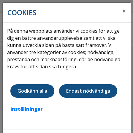
×
COOKIES
På denna webbplats använder vi cookies för att ge
dig en bättre användarupplevelse samt att vi ska
kunna utveckla sidan på bästa sätt framöver. Vi
använder tre kategorier av cookies; nödvändiga,
Hem
Om Väsbyhem
Nyhetsarkiv
prestanda och marknadsföring, där de nödvändiga
Fantasiskogen öppnade med bandklippning, glass
krävs för att sidan ska fungera.
och glada barn
FANTASISKOGEN ÖPPNADE MED
Godkänn alla
Endast nödvändiga
BANDKLIPPNING, GLASS OCH
GLADA BARN
Inställningar