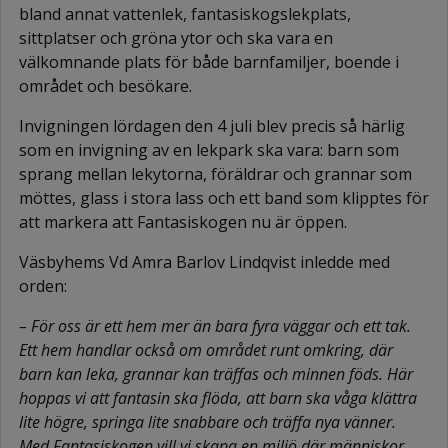
bland annat vattenlek, fantasiskogslekplats,
sittplatser och gröna ytor och ska vara en
välkomnande plats för både barnfamiljer, boende i
området och besökare.
Invigningen lördagen den 4 juli blev precis så härlig
som en invigning av en lekpark ska vara: barn som
sprang mellan lekytorna, föräldrar och grannar som
möttes, glass i stora lass och ett band som klipptes för
att markera att Fantasiskogen nu är öppen.
Väsbyhems Vd Amra Barlov Lindqvist inledde med
orden:
– För oss är ett hem mer än bara fyra väggar och ett tak.
Ett hem handlar också om området runt omkring, där
barn kan leka, grannar kan träffas och minnen föds. Här
hoppas vi att fantasin ska flöda, att barn ska våga klättra
lite högre, springa lite snabbare och träffa nya vänner.
Med Fantasiskogen vill vi skapa en miljö där människor